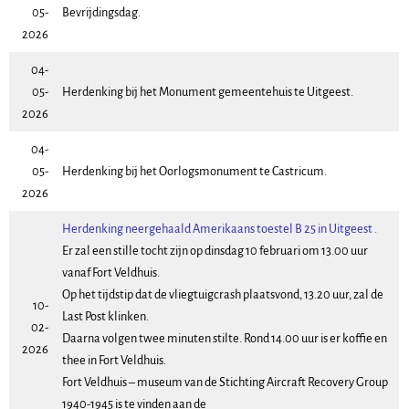
05-
Bevrijdingsdag.
2026
04-
05-
Herdenking bij het Monument gemeentehuis te Uitgeest.
2026
04-
05-
Herdenking bij het Oorlogsmonument te Castricum.
2026
Herdenking neergehaald Amerikaans toestel B 25 in Uitgeest .
Er zal een stille tocht zijn op dinsdag 10 februari om 13.00 uur
vanaf Fort Veldhuis.
Op het tijdstip dat de vliegtuigcrash plaatsvond, 13.20 uur, zal de
10-
Last Post klinken.
02-
Daarna volgen twee minuten stilte. Rond 14.00 uur is er koffie en
2026
thee in Fort Veldhuis.
Fort Veldhuis – museum van de Stichting Aircraft Recovery Group
1940-1945 is te vinden aan de