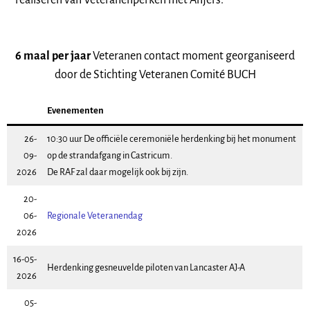
realiseren van Veteranenperken met Anjers.
6 maal per jaar
Veteranen contact moment georganiseerd
door de Stichting Veteranen Comité BUCH
Evenementen
26-
10:30 uur De officiële ceremoniële herdenking bij het monument
09-
op de strandafgang in Castricum.
2026
De RAF zal daar mogelijk ook bij zijn.
20-
06-
Regionale Veteranendag
2026
16-05-
Herdenking gesneuvelde piloten van Lancaster AJ-A
2026
05-