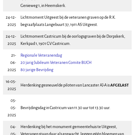
Genieweg 1, in Heemskerk.
24-12-
Lichtmoment Uitgeest bij de veteranen graven op de R.K.
2025
begraafplaats Langebuurt 37, 1911 AS Uitgeest.
24-12-
Lichtmoment Castricum bij de oorlogsgraven bij de Dorpskerk,
2025
Kerkpad 1, 1901 GV Castricum.
21-
Regionale Veteranendag
06-
20 jarig Jubileum Veteranen Comite BUCH
2025
80 jarige Bevrijding
16-05-
Herdenking gesneuvelde piloten van Lancaster AJ-A is
AFGELAST
2025
05-
05-
Bevrijdingsdag in Castricum van 11.30 uur tot 13.30 uur.
2025
04-
Herdenking bij het monument gemeentehuis te Uitgeest,
05-
Veteranen staan daar als erewacht, leggen géén bloemen van