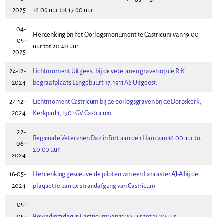
2025
16.00 uur tot 17.00 uur
04-
Herdenking bij het Oorlogsmonument te Castricum van 19.00
05-
uur tot 20.40 uur
2025
24-12-
Lichtmoment Uitgeest bij de veteranen graven op de R.K.
2024
begraafplaats Langebuurt 37, 1911 AS Uitgeest.
24-12-
Lichtmoment Castricum bij de oorlogsgraven bij de Dorpskerk,
2024
Kerkpad 1, 1901 GV Castricum.
22-
Regionale Veteranen Dag in Fort aan den Ham van 16.00 uur tot
06-
20.00 uur
.
2024
16-05-
Herdenking gesneuvelde piloten van een Lancaster AJ-A bij de
2024
plaquette aan de strandafgang van Castricum
05-
05-
Bevrijdingsdag in Castricum van 11.30 uur tot 13.30 uur
.