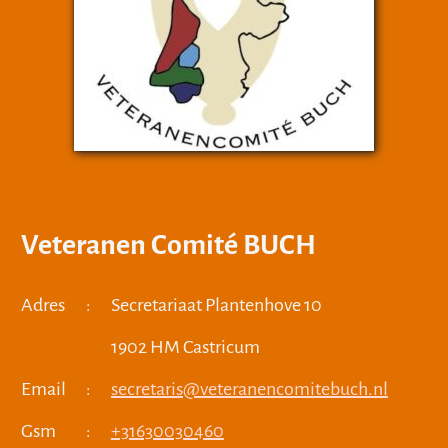
Veteranen Comité BUCH
Adres
:
Secretariaat Plantenhove 10
1902 HM Castricum
Email
:
secretaris@veteranencomitebuch.nl
Gsm
:
+31630030460