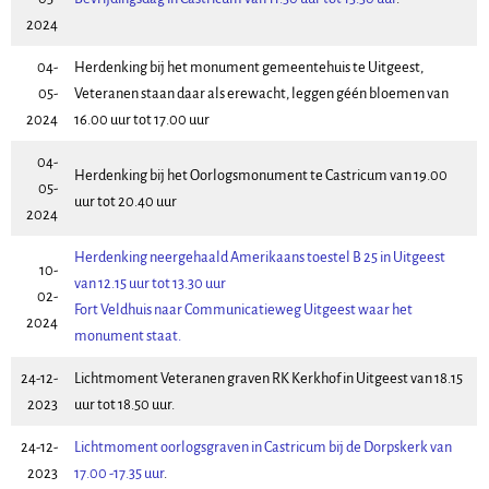
2024
04-
Herdenking bij het monument gemeentehuis te Uitgeest,
05-
Veteranen staan daar als erewacht, leggen géén bloemen van
2024
16.00 uur tot 17.00 uur
04-
Herdenking bij het Oorlogsmonument te Castricum van 19.00
05-
uur tot 20.40 uur
2024
Herdenking neergehaald Amerikaans toestel B 25 in Uitgeest
10-
van 12.15 uur tot 13.30 uur
02-
Fort Veldhuis naar Communicatieweg Uitgeest waar het
2024
monument staat.
24-12-
Lichtmoment Veteranen graven RK Kerkhof in Uitgeest van 18.15
2023
uur tot 18.50 uur.
24-12-
Lichtmoment oorlogsgraven in Castricum bij de Dorpskerk van
2023
17.00 -17.35 uur
.