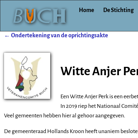
Home
De Stichting
←
Ondertekening van de oprichtingsakte
Post navigation
Witte Anjer Pe
Een Witte Anjer Perk is een eerb
In 2019 riep het Nationaal Comit
Veel gemeenten hebben hier al gehoor aangegeven.
De gemeenteraad Hollands Kroon heeft unaniem besloten h