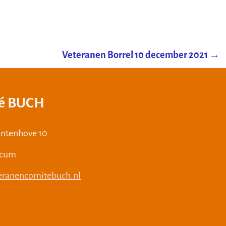
Veteranen Borrel 10 december 2021
→
té BUCH
lantenhove 10
icum
teranencomitebuch.nl