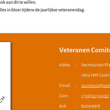
 aan dit te willen.
les in bloei tijdens de jaarlijkse veteranendag.
Veteranen Comi
Adres
:
Secretariaat P
1902 HM Castr
Email
:
secretaris@ve
Gsm
:
+31630030460
KvK
:
8409 6918