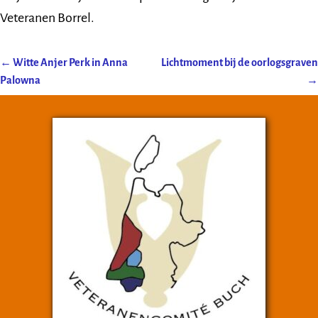
Veteranen Borrel.
←
Witte Anjer Perk in Anna
Lichtmoment bij de oorlogsgraven
Post navigation
Palowna
→