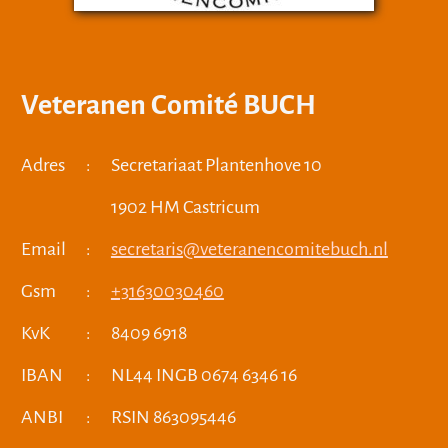
Veteranen Comité BUCH
Adres
:
Secretariaat Plantenhove 10
1902 HM Castricum
Email
:
secretaris@veteranencomitebuch.nl
Gsm
:
+31630030460
KvK
:
8409 6918
IBAN
:
NL44 INGB 0674 6346 16
ANBI
:
RSIN 863095446