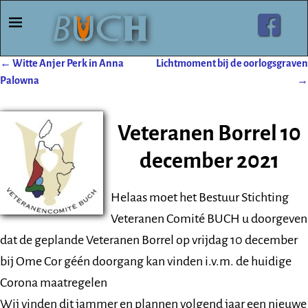
←
Witte Anjer Perk in Anna
Lichtmoment bij de oorlogsgraven
Post navigation
Palowna
→
Veteranen Borrel 10
december 2021
Helaas moet het Bestuur Stichting
Veteranen Comité BUCH u doorgeven
dat de geplande Veteranen Borrel op vrijdag 10 december
bij Ome Cor géén doorgang kan vinden i.v.m. de huidige
Corona maatregelen
Wij vinden dit jammer en plannen volgend jaar een nieuwe