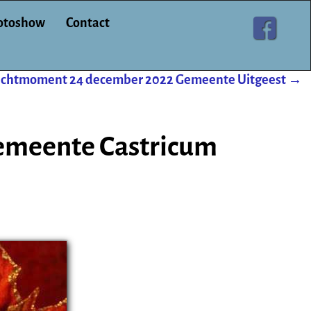
otoshow
Contact
ichtmoment 24 december 2022 Gemeente Uitgeest
→
emeente Castricum