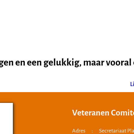
agen en een gelukkig, maar vooral
L
Veteranen Comi
Adres
:
Secretariaat P