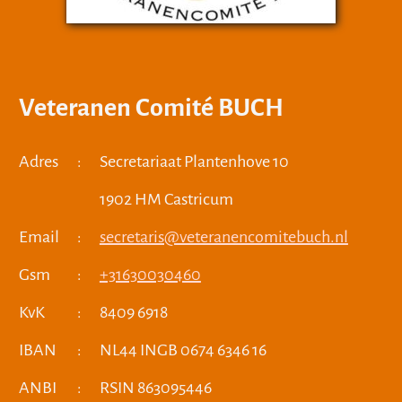
Veteranen Comité BUCH
Adres
:
Secretariaat Plantenhove 10
1902 HM Castricum
Email
:
secretaris@veteranencomitebuch.nl
Gsm
:
+31630030460
KvK
:
8409 6918
IBAN
:
NL44 INGB 0674 6346 16
ANBI
:
RSIN 863095446