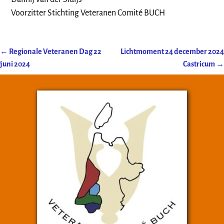
Voorzitter Stichting Veteranen Comité BUCH
←
Regionale Veteranen Dag 22
Lichtmoment 24 december 2024
Post navigation
juni 2024
Castricum
→