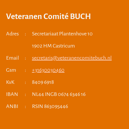
Veteranen Comité BUCH
Adres
:
Secretariaat Plantenhove 10
1902 HM Castricum
Email
:
secretaris@veteranencomitebuch.nl
Gsm
:
+31630030460
KvK
:
8409 6918
IBAN
:
NL44 INGB 0674 6346 16
ANBI
:
RSIN 863095446