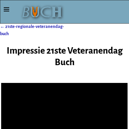
←
21ste-regionale-veteranendag-
Post navigation
buch
Impressie 21ste Veteranendag
Buch