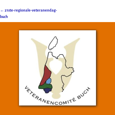
←
21ste-regionale-veteranendag-
Post navigation
buch